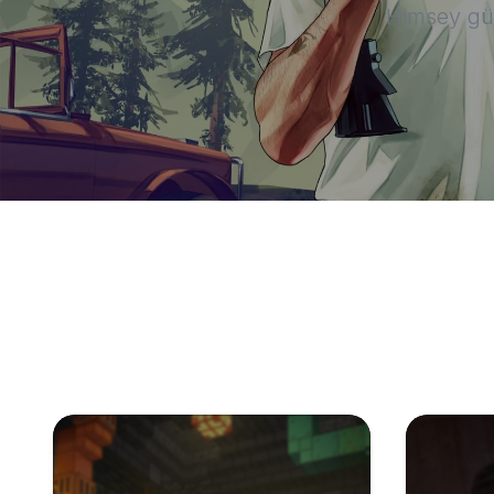
Himsey güv