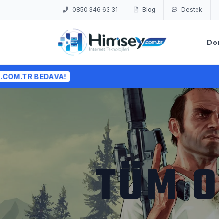
0850 346 63 31
Blog
Destek
Do
TÜM O