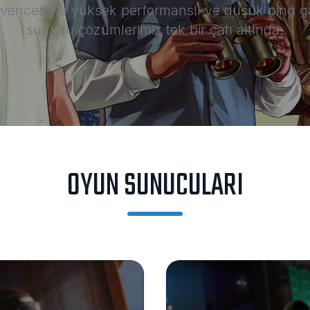
encesiyle yüksek performanslı ve düşük ping ga
sunucu çözümlerimiz tek bir çatı altında.
OYUN SUNUCULARI